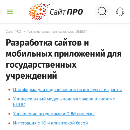
УСЛУГИ
Сайт PRO
›
Готовые решения на основе ИМБИРя
Разработка сайтов и
КЕЙСЫ
мобильных приложений для
ДОСКА
государственных
учреждений
НОВОСТИ
Платформа для подачи заявок на конкурсы и гранты
ОТЗЫВЫ
Универсальный модуль приема заявок в системе
ЕППС
КОНТАКТЫ
Управление продажами и CRM-системы
Интеграция с 1С и клиентской базой