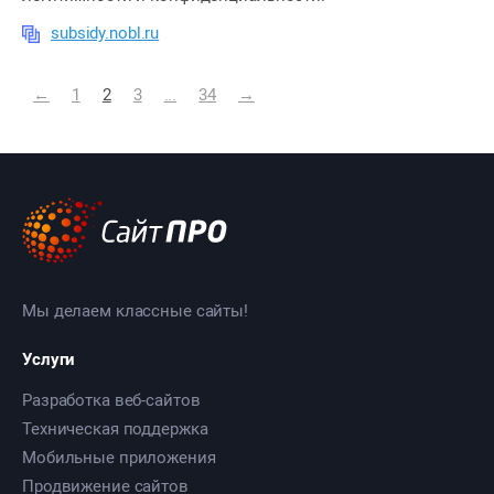
subsidy.nobl.ru
←
1
2
3
...
34
→
Мы делаем классные сайты!
Услуги
Разработка веб-сайтов
Техническая поддержка
Мобильные приложения
Продвижение сайтов