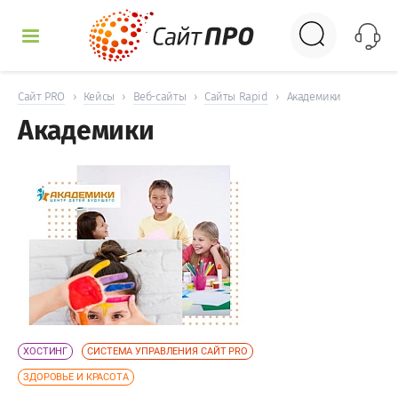
УСЛУГИ
Сайт PRO
›
Кейсы
›
Веб-сайты
›
Сайты Rapid
›
Академики
Академики
КЕЙСЫ
ДОСКА
НОВОСТИ
ОТЗЫВЫ
КОНТАКТЫ
ХОСТИНГ
СИСТЕМА УПРАВЛЕНИЯ САЙТ PRO
ЗДОРОВЬЕ И КРАСОТА