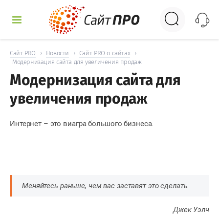
УСЛУГИ
Сайт PRO
›
Новости
›
Сайт PRO о сайтах
›
Модернизация сайта для увеличения продаж
Модернизация сайта для
КЕЙСЫ
увеличения продаж
ДОСКА
Интернет – это
виагра большого бизнеса.
НОВОСТИ
ОТЗЫВЫ
КОНТАКТЫ
Меняйтесь раньше, чем вас заставят это сделать.
Джек Уэлч