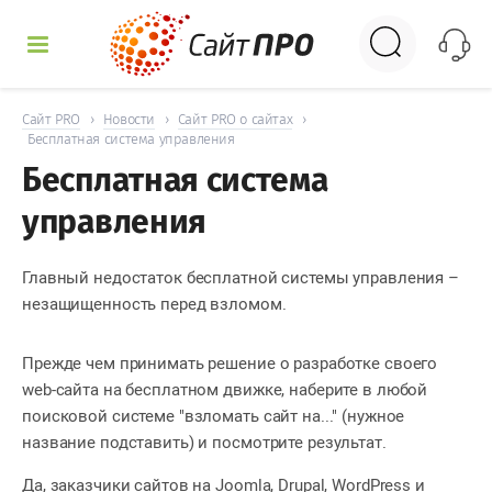
УСЛУГИ
Сайт PRO
›
Новости
›
Сайт PRO о сайтах
›
Бесплатная система управления
Бесплатная система
КЕЙСЫ
управления
ДОСКА
Главный недостаток бесплатной системы управления –
НОВОСТИ
незащищенность перед взломом.
ОТЗЫВЫ
Прежде чем принимать решение о разработке своего
web-сайта на бесплатном движке, наберите в любой
КОНТАКТЫ
поисковой системе "взломать сайт на..." (нужное
название подставить) и посмотрите результат.
Да, заказчики сайтов на J
oomlа, Drupal, WordPress и