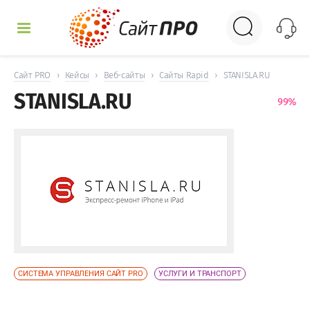
УСЛУГИ
Сайт PRO
›
Кейсы
›
Веб-сайты
›
Сайты Rapid
›
STANISLA.RU
STANISLA.RU
КЕЙСЫ
ДОСКА
НОВОСТИ
ОТЗЫВЫ
КОНТАКТЫ
СИСТЕМА УПРАВЛЕНИЯ САЙТ PRO
УСЛУГИ И ТРАНСПОРТ