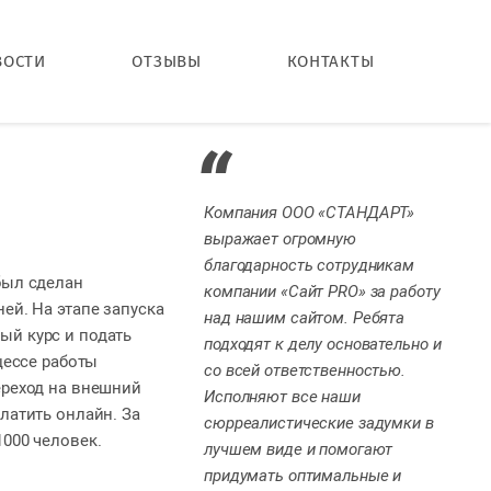
ВОСТИ
ОТЗЫВЫ
КОНТАКТЫ
Компания ООО «СТАНДАРТ»
выражает огромную
благодарность сотрудникам
был сделан
компании «Сайт PRO» за работу
ей. На этапе запуска
над нашим сайтом. Ребята
ый курс и подать
подходят к делу основательно и
цессе работы
со всей ответственностью.
ереход на внешний
Исполняют все наши
латить онлайн. За
сюрреалистические задумки в
1000 человек.
лучшем виде и помогают
придумать оптимальные и