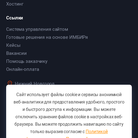
Хостинг
Ссылки
Система управления сайтом
Готовые решения на основе ИМБИРя
Кейсы
Вакансии
Помощь заказчику
Онлайн-оплата
Нижний Новгород
ул. Культуры, д. 103, оф. 7
Сайт использует файлы cookie и сервисы анонимной
+7 (831) 283-46-50
веб-аналитики для предоставления удобного, простого
и быстрого доступа к информации. Вы можете
+7 (831) 423-46-50
отключить хранение файлов cookie в настройках веб-
Вам перезвонить?
браузера. Вы можете продолжить навигацию по сайту
E-mail:
pro@sitepro.pro
только выразив согласие с
Политикой
Отправить заявку