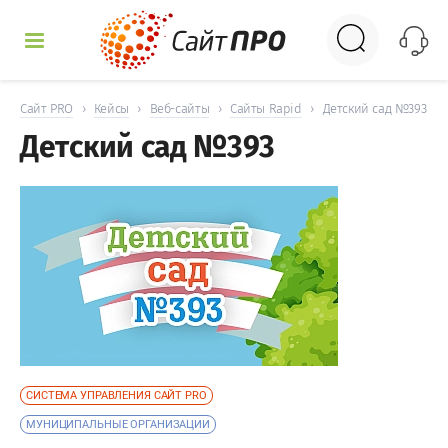
УСЛУГИ
Сайт PRO
›
Кейсы
›
Веб-сайты
›
Сайты Rapid
›
Детский сад №393
Детский сад №393
КЕЙСЫ
ДОСКА
НОВОСТИ
ОТЗЫВЫ
КОНТАКТЫ
СИСТЕМА УПРАВЛЕНИЯ САЙТ PRO
МУНИЦИПАЛЬНЫЕ ОРГАНИЗАЦИИ