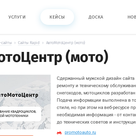
УСЛУГИ
КЕЙСЫ
ДОСКА
НО
-сайты
›
Сайты Rapid
›
АвтоМотоЦентр (мото)
отоЦентр (мото)
Сдержанный мужской дизайн сайта 
ремонту и техническому обслужива
снегоходов, мотоциклов разработан 
Подача информации выполнена в т
стиле, но при этом на веб-ресурсе п
необходимая информация - от контак
до технических советов и инструкци
promotoauto.ru