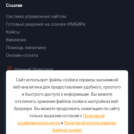
Ссылки
Система управления сайтом
Готовые решения на основе ИМБИРя
Кейсы
Вакансии
Помощь заказчику
Онлайн-оплата
Нижний Новгород
ул. Культуры, д. 103, оф. 7
Сайт использует файлы cookie и сервисы анонимной
+7 (831) 283-46-50
веб-аналитики для предоставления удобного, простого
и быстрого доступа к информации. Вы можете
+7 (831) 423-46-50
отключить хранение файлов cookie в настройках веб-
Вам перезвонить?
браузера. Вы можете продолжить навигацию по сайту
E-mail:
pro@sitepro.pro
только выразив согласие с
Политикой
Отправить заявку
конфиденциальности
и
Политикой использования
файлов cookies