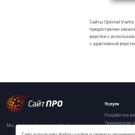
Сайты Optimal Viarti
предоставлен заказч
верстка с использов
с адаптивной верстко
Услуги
Разработка ве
Техническая 
Мы делаем классные сайты!
Мобильные п
Сайт использует файлы cookie и сервисы анонимно