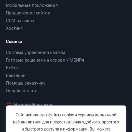
Мобильные приложения
Продвижение сайтов
CRM на заказ
Хостинг
Ссылки
Система управления сайтом
Готовые решения на основе ИМБИРя
Кейсы
Вакансии
Помощь заказчику
Онлайн-оплата
Нижний Новгород
ул. Культуры, д. 103, оф. 7
Сайт использует файлы cookie и сервисы анонимной
+7 (831) 283-46-50
веб-аналитики для предоставления удобного, простого
и быстрого доступа к информации. Вы можете
+7 (831) 423-46-50