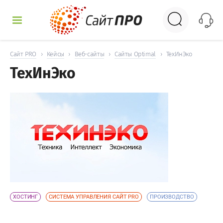
УСЛУГИ
Сайт PRO
›
Кейсы
›
Веб-сайты
›
Сайты Optimal
›
ТехИнЭко
ТехИнЭко
КЕЙСЫ
ДОСКА
НОВОСТИ
ОТЗЫВЫ
КОНТАКТЫ
ХОСТИНГ
СИСТЕМА УПРАВЛЕНИЯ САЙТ PRO
ПРОИЗВОДСТВО