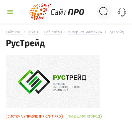
УСЛУГИ
Сайт PRO
›
Кейсы
›
Веб-сайты
›
Интернет-магазины
›
РусТрейд
РусТрейд
КЕЙСЫ
ДОСКА
НОВОСТИ
ОТЗЫВЫ
КОНТАКТЫ
СИСТЕМА УПРАВЛЕНИЯ САЙТ PRO
ЛАНДШАФТ, ОГОРОД