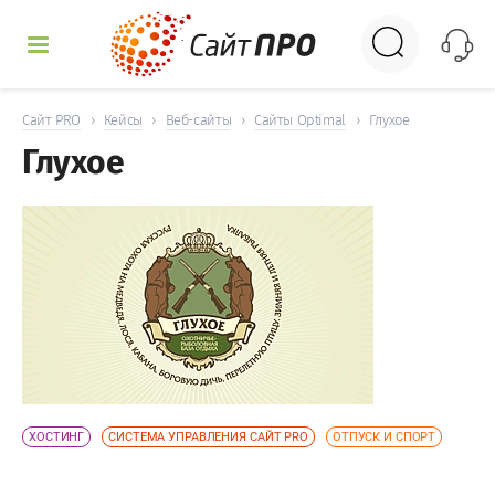
УСЛУГИ
Сайт PRO
›
Кейсы
›
Веб-сайты
›
Сайты Optimal
›
Глухое
Глухое
КЕЙСЫ
ДОСКА
НОВОСТИ
ОТЗЫВЫ
КОНТАКТЫ
ХОСТИНГ
СИСТЕМА УПРАВЛЕНИЯ САЙТ PRO
ОТПУСК И СПОРТ