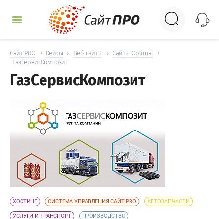
УСЛУГИ
Сайт PRO
›
Кейсы
›
Веб-сайты
›
Сайты Optimal
›
ГазСервисКомпозит
ГазСервисКомпозит
КЕЙСЫ
ДОСКА
НОВОСТИ
ОТЗЫВЫ
КОНТАКТЫ
ХОСТИНГ
СИСТЕМА УПРАВЛЕНИЯ САЙТ PRO
АВТОЗАПЧАСТИ
УСЛУГИ И ТРАНСПОРТ
ПРОИЗВОДСТВО