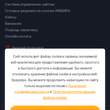
Система управления сайтом
Готовые решения на основе ИМБИРя
Кейсы
Вакансии
Помощь заказчику
Онлайн-оплата
Нижний Новгород
ул. Культуры, д. 103, оф. 7
Сайт использует файлы cookie и сервисы анонимной
+7 (831) 283-46-50
веб-аналитики для предоставления удобного, простого
и быстрого доступа к информации. Вы можете
+7 (831) 423-46-50
отключить хранение файлов cookie в настройках веб-
Вам перезвонить?
браузера. Вы можете продолжить навигацию по сайту
E-mail:
pro@sitepro.pro
только выразив согласие с
Политикой
Отправить заявку
конфиденциальности
и
Политикой использования
файлов cookies