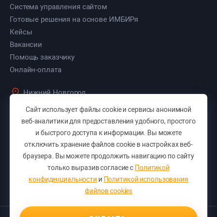
Система управления сайтом
Готовые решения на основе ИМБИРя
Кейсы
Вакансии
Помощь заказчику
Онлайн-оплата
Нижний Новгород
ул. Культуры, д. 103, оф. 7
Сайт использует файлы cookie и сервисы анонимной
+7 (831) 283-46-50
веб-аналитики для предоставления удобного, простого
и быстрого доступа к информации. Вы можете
+7 (831) 423-46-50
отключить хранение файлов cookie в настройках веб-
Вам перезвонить?
браузера. Вы можете продолжить навигацию по сайту
E-mail:
pro@sitepro.pro
только выразив согласие с
Политикой
Отправить заявку
конфиденциальности
и
Политикой использования
файлов cookies